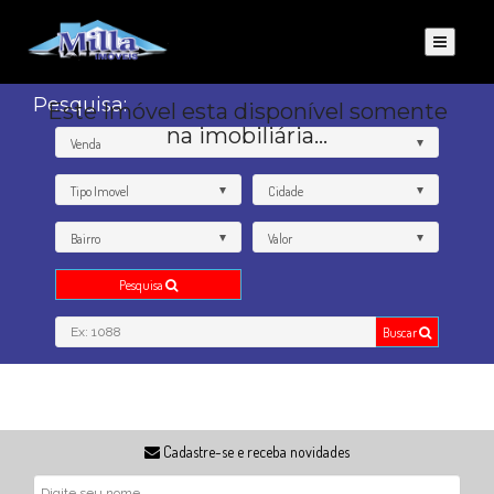
Pesquisa:
Este Imóvel esta disponível somente
na imobiliária...
Venda
Tipo Imovel
Cidade
Bairro
Valor
Pesquisa
Buscar
Cadastre-se e receba novidades