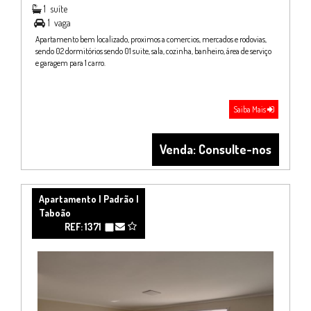
1
suíte
1
vaga

Apartamento bem localizado, proximos a comercios, mercados e rodovias,
sendo 02 dormitórios sendo 01 suite, sala, cozinha, banheiro, área de serviço
e garagem para 1 carro.
Saiba Mais
Venda: Consulte-nos
Apartamento | Padrão |
Taboão
REF: 1371