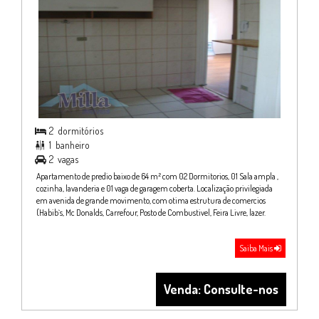
2
dormitórios

1
banheiro

2
vagas

Apartamento de predio baixo de 64 m² com 02 Dormitorios, 01 Sala ampla ,
cozinha, lavanderia e 01 vaga de garagem coberta. Localização privilegiada
em avenida de grande movimento, com otima estrutura de comercios
(Habib`s, Mc Donalds, Carrefour, Posto de Combustivel, Feira Livre, lazer.
Saiba Mais
Venda: Consulte-nos