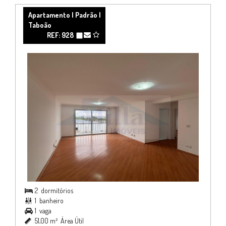
Apartamento | Padrão |
Taboão
REF: 928
2
dormitórios

1
banheiro

1
vaga

51,00 m²
Área Útil
