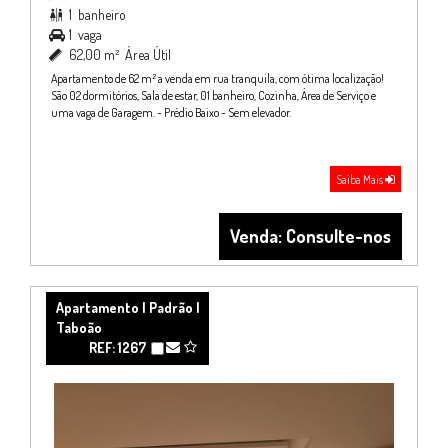
1
banheiro

1
vaga

62,00 m²
Área Útil

Apartamento de 62 m² a venda em rua tranquila, com ótima localização!
São 02 dormitórios, Sala de estar, 01 banheiro, Cozinha, Área de Serviço e
uma vaga de Garagem. - Prédio Baixo - Sem elevador.
Saiba Mais
Venda: Consulte-nos
Apartamento | Padrão |
Taboão
REF: 1267