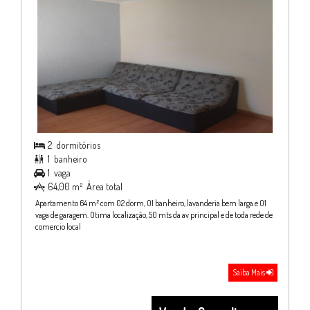
2
dormitórios

1
banheiro

1
vaga

64,00 m²
Área total

Apartamento 64 m² com 02 dorm, 01 banheiro, lavanderia bem larga e 01
vaga de garagem. Otima localização, 50 mts da av principal e de toda rede de
comercio local
Saiba Mais