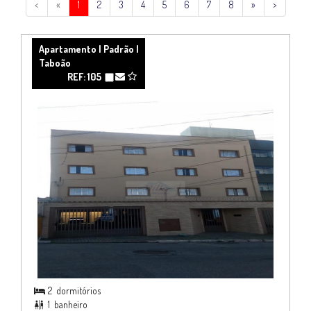
<
«
1
2
3
4
5
6
7
8
»
>
Apartamento | Padrão |
Taboão
REF: 105
2
dormitórios

1
banheiro
