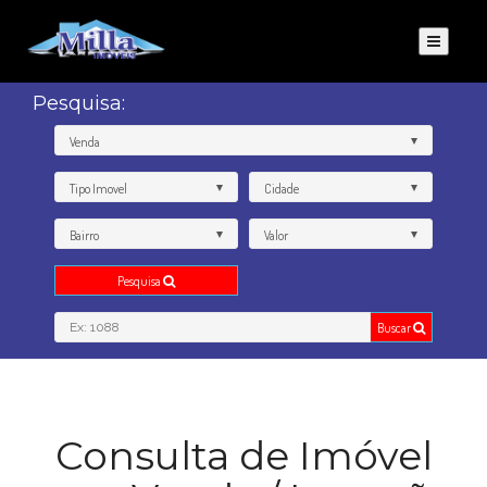
Pesquisa:
Venda
Tipo Imovel
Cidade
Bairro
Valor
Pesquisa
Buscar
Consulta de Imóvel