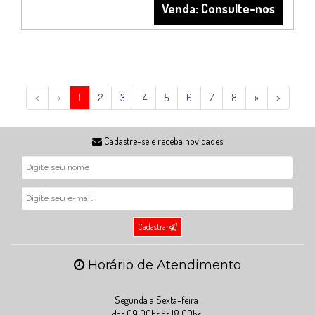
Venda: Consulte-nos
<
«
1
2
3
4
5
6
7
8
»
>
Cadastre-se e receba novidades
Cadastrar
Horário de Atendimento
Segunda a Sexta-feira
das 09:00hs às 18:00hs