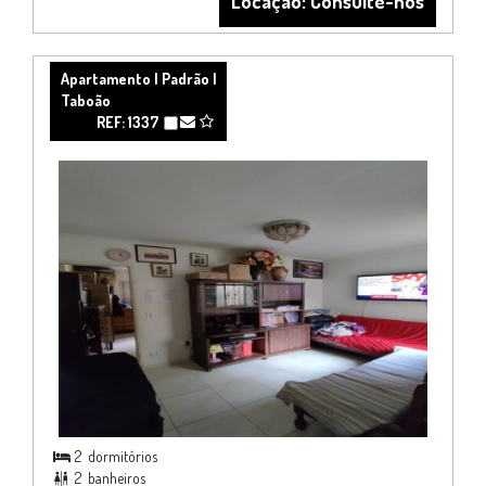
Locação: Consulte-nos
Apartamento | Padrão |
Taboão
REF: 1337
2
dormitórios

2
banheiros
