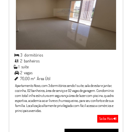
3
dormitórios

2
banheiros

1
suíte
2
vagas

70,00 m²
Área Útil

Apartamento Novo, com 3 dormitórios sendo 1 suite, sala de estar e jantar,
cozinha, 02 banheiros, área de serviço e 02 vagas de garagem. Condomínio
com total infra estrutura em segurança área de lazer com piscina, quadra
esportiva, academia ao ar livre e churrasqueiras, para seu conforto e de sua
família. Localização altamente privilegiada com fácil acesso a comércios e
principais avenidas.
Saiba Mais