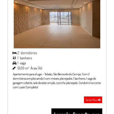
2
dormitórios

1
banheiro

1
vaga

51,00 m²
Área Útil

Apartamento para alugar - Taboão, São Bernardo do Campo. Com 2
dormitórios amplos sendo 1 com móveis planejados, 1 banheiro, 1 vaga de
garagem coberta, sala de estar ampla, cozinha planejada. Condomínio conta
com Lazer Completo!
Saiba Mais