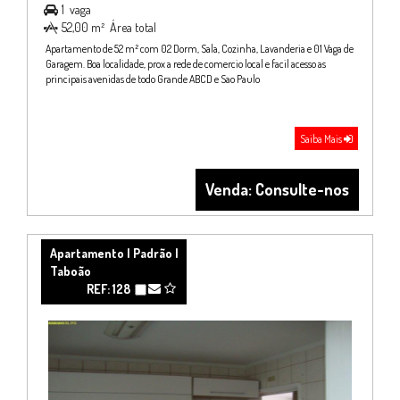
1
vaga

52,00 m²
Área total

Apartamento de 52 m² com 02 Dorm, Sala, Cozinha, Lavanderia e 01 Vaga de
Garagem. Boa localidade, prox a rede de comercio local e facil acesso as
principais avenidas de todo Grande ABCD e Sao Paulo
Saiba Mais
Venda: Consulte-nos
Apartamento | Padrão |
Taboão
REF: 128