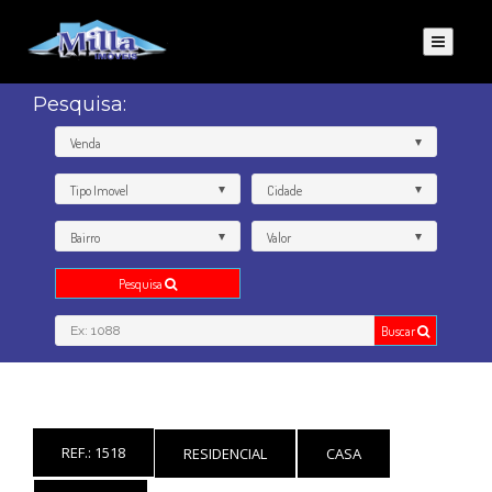
Pesquisa:
Venda
Tipo Imovel
Cidade
Bairro
Valor
Pesquisa
Buscar
REF.: 1518
RESIDENCIAL
CASA