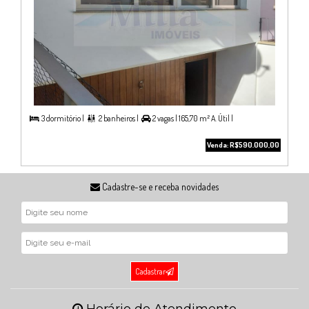
3 dormitório |
2 banheiros |
2 vagas |
165,70 m² A. Útil |



Venda: R$590.000,00
Cadastre-se e receba novidades
Cadastrar
Horário de Atendimento