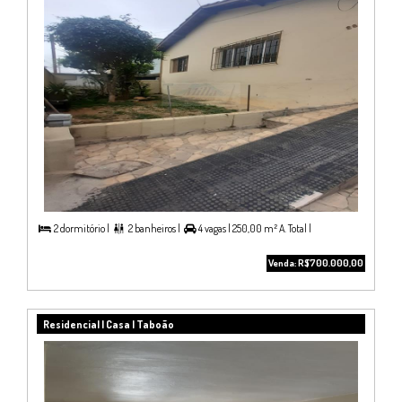
2 dormitório |
2 banheiros |
4 vagas |
250,00 m² A. Total |



Venda: R$700.000,00
Residencial | Casa | Taboão