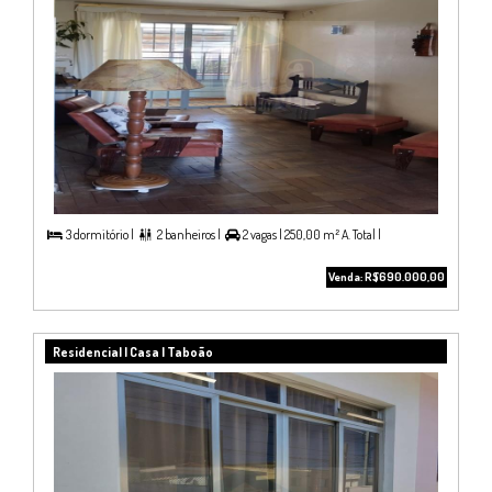
3 dormitório |
2 banheiros |
2 vagas |
250,00 m² A. Total |



Venda: R$690.000,00
Residencial | Casa | Taboão