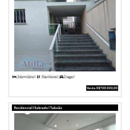
3 dormitório |
3 banheiros |
2 vagas |



Venda: R$700.000,00
Residencial | Sobrado | Taboão