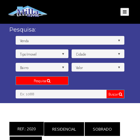
Pesquisa:
Venda
Tipo Imovel
Cidade
Bairro
Valor
Pesquisa
Buscar
REF.: 2020
RESIDENCIAL
SOBRADO