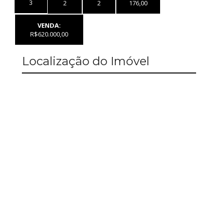
3
2
2
176,00
VENDA:
R$620.000,00
Localização do Imóvel