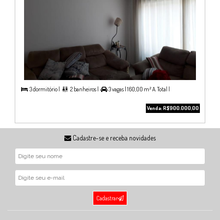
3 dormitório |
2 banheiros |
3 vagas |
160,00 m² A. Total |



Venda: R$900.000,00
Cadastre-se e receba novidades
Cadastrar