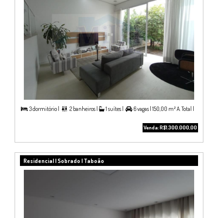
3 dormitório |
2 banheiros |
1 suítes |
6 vagas |
150,00 m² A. Total |



Venda: R$1.300.000,00
Residencial | Sobrado | Taboão